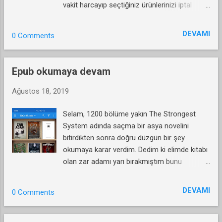
vakit harcayıp seçtiğiniz ürünlerinizi iptal
edebiliyor. Sonra tekrar seç, tekrar almayı
dene ve tekrar aynı hatayı versin. Giden
DEVAMI
0 Comments
zamanım ? Ekstra özür ? Alın size 1 yıldız.
Epub okumaya devam
Ağustos 18, 2019
Selam, 1200 bölüme yakın The Strongest
System adında saçma bir asya novelini
bitirdikten sonra doğru düzgün bir şey
okumaya karar verdim. Dedim ki elimde kitabı
olan zar adamı yarı bırakmıştım bunu
okuyayım fakat bu sefer telefondan
okuyayım. Bununla beraber Witcher kitabını
DEVAMI
0 Comments
da almıştım fakat yarısında bırakmıştım bunu
da aynı şekilde telefondan okuyabilirim.