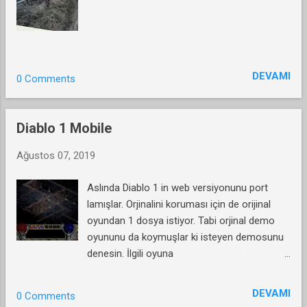
DEVAMI
0 Comments
Diablo 1 Mobile
Ağustos 07, 2019
Aslında Diablo 1 in web versiyonunu port
lamışlar. Orjinalini koruması için de orijinal
oyundan 1 dosya istiyor. Tabi orjinal demo
oyununu da koymuşlar ki isteyen demosunu
denesin. İlgili oyuna
https://d07riv.github.io/diabloweb/ buradan
ulaşabilirsiniz. Dileyen kaynak kodlarına da
DEVAMI
0 Comments
https://github.com/d07RiV/diabloweb