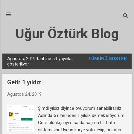
Ana içeriğe atla
Uğur Öztürk Blog
Ağustos, 2019 tarihine ait yayınlar
TÜMÜNÜ GÖSTER
K
gösteriliyor
a
y
Getir 1 yıldız
ı
t
Ağustos 24, 2019
l
Şimdi yıldız diyince övüyorum sanabilirsiniz.
a
Aslında 5 üzerinden 1 yıldız demek istiyorum.
r
Getir oldukça iyi olsa da saçma bir hata
sistemi var. Uygun kurye yok deyip, onlarca