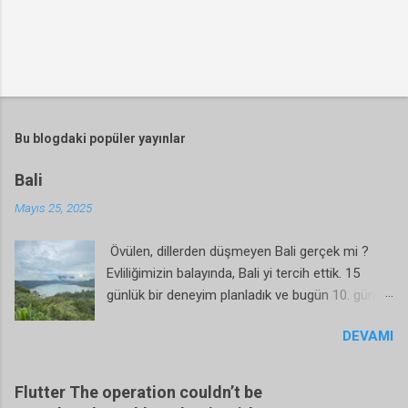
Bu blogdaki popüler yayınlar
Bali
Mayıs 25, 2025
Övülen, dillerden düşmeyen Bali gerçek mi ?
Evliliğimizin balayında, Bali yi tercih ettik. 15
günlük bir deneyim planladık ve bugün 10. gün.
Kısaca şunu söylemeliyim ki, Bali güzel bir yer
DEVAMI
evet. Fakat övüldüğü kadar var mı hayır. İyi
yanlarından başlayalım; Bali gerçekten huzurlu
bir yer. Yeşilliği bol, havası güzel, evleri
Flutter The operation couldn’t be
yiyecekler ucuz bir bölge. Normal tatil için, 15