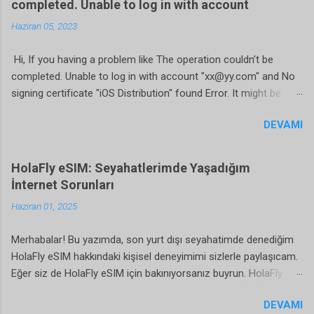
completed. Unable to log in with account
gün uzun bir süre, 5 gün yeterli olacaktır. Balayı
Haziran 05, 2023
için, eşinizle evde dinlenmek isterseniz bizim
gibi onda da 10 gün yeterli diyebilirim. Mimarı
Hi, If you having a problem like The operation couldn’t be
olarak bizden çok farklılar. Sanki bundan 3000 yıl
completed. Unable to log in with account "xx@yy.com" and No
öncesi, maya medeniyetine gitmişsiniz gibi.
signing certificate "iOS Distribution" found Error. It might be
Evleri oldukça ucuz, normal otel mantığı bir yere
cause of apple services under maintenance.
giderseniz 1 hafta için 6-7 bin tl gibi bir ücret e
DEVAMI
https://developer.apple.com/system-status/
konaklamayı halledebilirsiniz. Bizim gibi villa tarzı
bir yeri tutarsanız, sadece size ait havuzu duşu
geniş geniş alanları olsun diyorsanız da 1 hafta
HolaFly eSIM: Seyahatlerimde Yaşadığım
için 20 bin tl ye tutabilirsiniz. Villa tarzı yerler,
İnternet Sorunları
şehir merkezine uzak olabiliyor. Bu da sizi şehir
Haziran 01, 2025
merkezine gidip gelme...
Merhabalar! Bu yazımda, son yurt dışı seyahatimde denediğim
HolaFly eSIM hakkındaki kişisel deneyimimi sizlerle paylaşıcam.
Eğer siz de HolaFly eSIM için bakınıyorsanız buyrun. HolaFly
eSIM'i Neden Tercih Ettim? Telefonumun internete bağlı
DEVAMI
olmasını isterim. Internet vazgeçilmezim. HolaFly eSIM'in