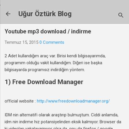
Ana içeriğe atla
Uğur Öztürk Blog
Youtube mp3 download / indirme
Temmuz 15, 2015
0 Comments
2 Adet kullandığım araç var. Birisi kendi bilgisayarımda,
programım olduğu vakit kullandığım. Diğeri ise başka
bilgisayarda programsız indirdiğim yöntem.
1) Free Download Manager
official website :
http://www.freedownloadmanager.org/
IDM nin alternatifi olarak araştırıp bulmuştum. Ciddi anlamda,
idm nin indirme hız potansiyelinden eksik kalmıyor. Browser da
ki videoları yakalayamıyor olsa da, onu da firefox / google