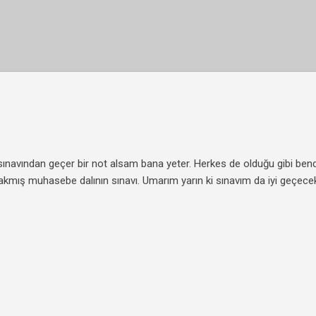
Ana içeriğe atla
sınavından geçer bir not alsam bana yeter. Herkes de olduğu gibi bende
ırakmış muhasebe dalının sınavı. Umarım yarın ki sınavım da iyi geçec