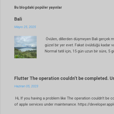
Bu blogdaki popüler yayınlar
Bali
Mayıs 25, 2025
Övülen, dillerden düşmeyen Bali gerçek mi ?
güzel bir yer evet. Fakat övüldüğü kadar var
Normal tatil için, 15 gün uzun bir süre, 5 g
çok farklılar. Sanki bundan 3000 yıl öncesi
ücret e konaklamayı halledebilirsiniz. Bizim
tutabilirsiniz. Villa tarzı yerler, şehir mer
Flutter The operation couldn’t be completed. Un
Haziran 05, 2023
Hi, If you having a problem like The operation couldn’t be c
of apple services under maintenance. https://developer.ap