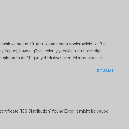
anladık ve bugün 10. gün. Kısaca şunu söylemeliyim ki, Bali
illiği bol, havası güzel, evleri yiyecekler ucuz bir bölge.
im gibi onda da 10 gün yeterli diyebilirim. Mimarı olarak bizden
ntığı bir yere giderseniz 1 hafta için 6-7 bin tl gibi bir
DEVAMI
geniş alanları olsun diyorsanız da 1 hafta için 20 bin tl ye
rtificate "iOS Distribution" found Error. It might be cause