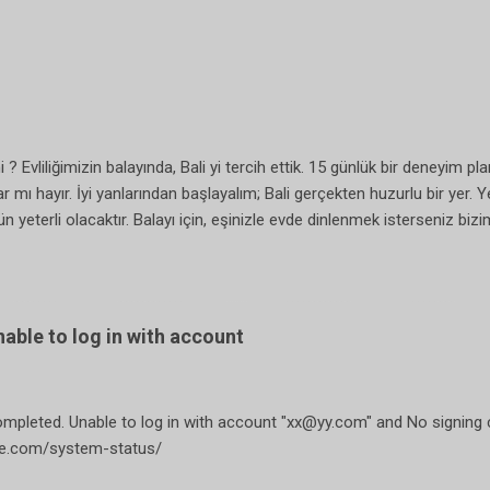
 Evliliğimizin balayında, Bali yi tercih ettik. 15 günlük bir deneyim pl
 mı hayır. İyi yanlarından başlayalım; Bali gerçekten huzurlu bir yer. Yeş
ün yeterli olacaktır. Balayı için, eşinizle evde dinlenmek isterseniz biz
, maya medeniyetine gitmişsiniz gibi. Evleri oldukça ucuz, normal otel ma
 gibi villa tarzı bir yeri tutarsanız, sadece size ait havuzu duşu geniş 
kezine uzak olabiliyor. Bu da sizi şehir merkezine gidip gelme...
able to log in with account
ompleted. Unable to log in with account "xx@yy.com" and No signing ce
ple.com/system-status/