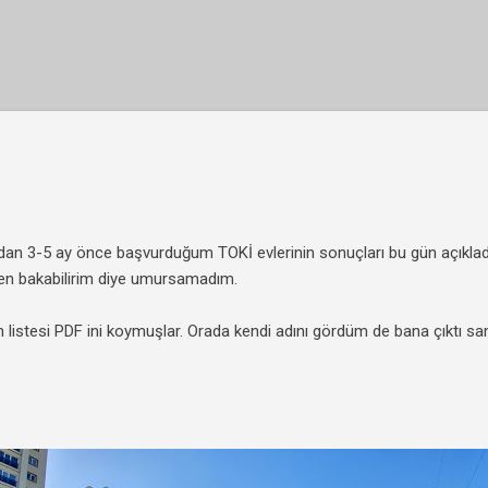
Ana içeriğe atla
dan 3-5 ay önce başvurduğum TOKİ evlerinin sonuçları bu gün açıkladı.
en bakabilirim diye umursamadım.
ın listesi PDF ini koymuşlar. Orada kendi adını gördüm de bana çıktı 